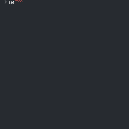
set
TODO