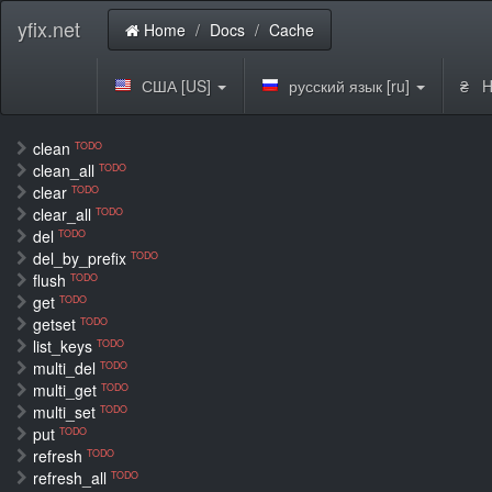
yfix.net
Home
Docs
Cache
США [US]
русский язык [ru]
₴ H
clean
TODO
clean_all
TODO
clear
TODO
clear_all
TODO
del
TODO
del_by_prefix
TODO
flush
TODO
get
TODO
getset
TODO
list_keys
TODO
multi_del
TODO
multi_get
TODO
multi_set
TODO
put
TODO
refresh
TODO
refresh_all
TODO