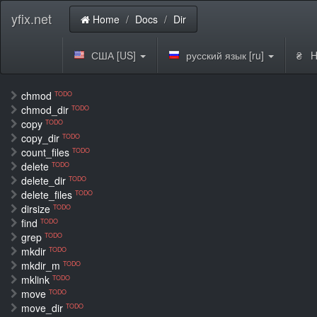
yfix.net
Home
Docs
Dir
США [US]
русский язык [ru]
₴ H
chmod
TODO
chmod_dir
TODO
copy
TODO
copy_dir
TODO
count_files
TODO
delete
TODO
delete_dir
TODO
delete_files
TODO
dirsize
TODO
find
TODO
grep
TODO
mkdir
TODO
mkdir_m
TODO
mklink
TODO
move
TODO
move_dir
TODO