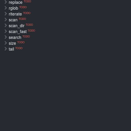
replace
TODO
rglob
TODO
riterate
TODO
scan
TODO
scan_dir
TODO
scan_fast
TODO
search
TODO
size
TODO
tail
TODO