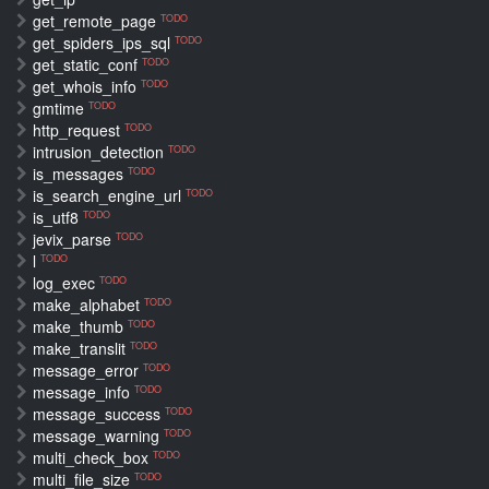
get_remote_page
TODO
get_spiders_ips_sql
TODO
get_static_conf
TODO
get_whois_info
TODO
gmtime
TODO
http_request
TODO
intrusion_detection
TODO
is_messages
TODO
is_search_engine_url
TODO
is_utf8
TODO
jevix_parse
TODO
l
TODO
log_exec
TODO
make_alphabet
TODO
make_thumb
TODO
make_translit
TODO
message_error
TODO
message_info
TODO
message_success
TODO
message_warning
TODO
multi_check_box
TODO
multi_file_size
TODO