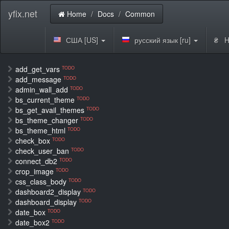
yfix.net
Home
Docs
Common
США [US]
русский язык [ru]
₴ H
add_get_vars
TODO
add_message
TODO
admin_wall_add
TODO
bs_current_theme
TODO
bs_get_avail_themes
TODO
bs_theme_changer
TODO
bs_theme_html
TODO
check_box
TODO
check_user_ban
TODO
connect_db2
TODO
crop_image
TODO
css_class_body
TODO
dashboard2_display
TODO
dashboard_display
TODO
date_box
TODO
date_box2
TODO