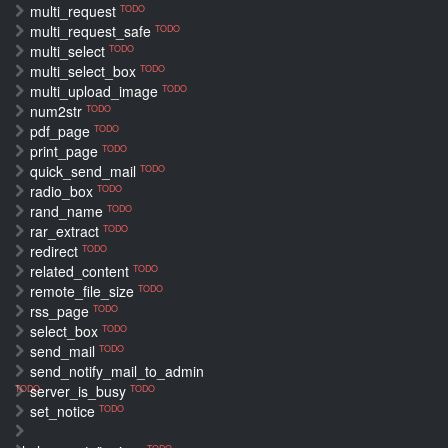
multi_request
TODO
multi_request_safe
TODO
multi_select
TODO
multi_select_box
TODO
multi_upload_image
TODO
num2str
TODO
pdf_page
TODO
print_page
TODO
quick_send_mail
TODO
radio_box
TODO
rand_name
TODO
rar_extract
TODO
redirect
TODO
related_content
TODO
remote_file_size
TODO
rss_page
TODO
select_box
TODO
send_mail
TODO
send_notify_mail_to_admin
server_is_busy
TODO
TODO
set_notice
TODO