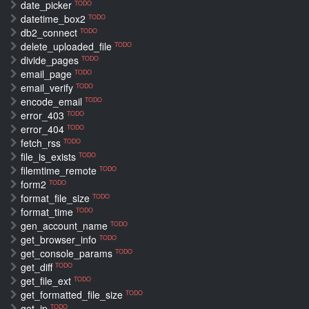
date_picker
TODO
datetime_box2
TODO
db2_connect
TODO
delete_uploaded_file
TODO
divide_pages
TODO
email_page
TODO
email_verify
TODO
encode_email
TODO
error_403
TODO
error_404
TODO
fetch_rss
TODO
file_is_exists
TODO
filemtime_remote
TODO
form2
TODO
format_file_size
TODO
format_time
TODO
gen_account_name
TODO
get_browser_info
TODO
get_console_params
TODO
get_diff
TODO
get_file_ext
TODO
get_formatted_file_size
TODO
get_ip
TODO