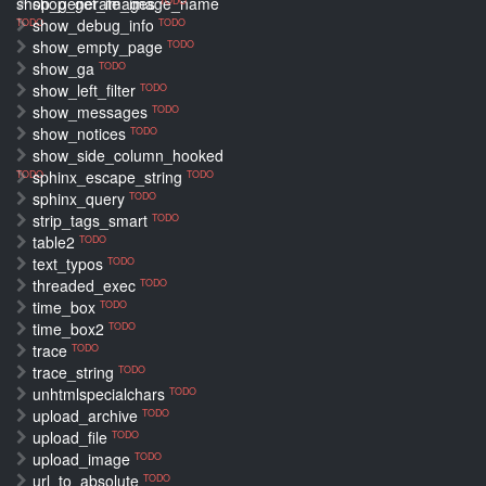
shop_generate_image_name
shop_get_images
TODO
show_debug_info
TODO
TODO
show_empty_page
TODO
show_ga
TODO
show_left_filter
TODO
show_messages
TODO
show_notices
TODO
show_side_column_hooked
sphinx_escape_string
TODO
TODO
sphinx_query
TODO
strip_tags_smart
TODO
table2
TODO
text_typos
TODO
threaded_exec
TODO
time_box
TODO
time_box2
TODO
trace
TODO
trace_string
TODO
unhtmlspecialchars
TODO
upload_archive
TODO
upload_file
TODO
upload_image
TODO
url_to_absolute
TODO