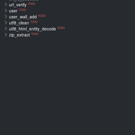
url_verify
TODO
user
TODO
user_wall_add
TODO
utf8_clean
TODO
utf8_html_entity_decode
TODO
zip_extract
TODO